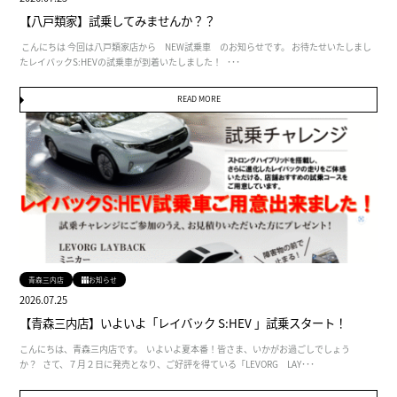
【八戸類家】試乗してみませんか？？
こんにちは 今回は八戸類家店から NEW試乗車 のお知らせです。 お待たせいたしまし
たレイバックS:HEVの試乗車が到着いたしました！ ･･･
READ MORE
青森三内店
お知らせ
2026.07.25
【青森三内店】いよいよ「レイバック S:HEV 」試乗スタート！
こんにちは、青森三内店です。 いよいよ夏本番！皆さま、いかがお過ごしでしょう
か？ さて、７月２日に発売となり、ご好評を得ている「LEVORG LAY･･･