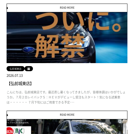
READ MORE
弘前城東店
2026.07.13
【弘前城東店】
こんにちは、弘前城東店です。最近蒸し暑くなってきましたが、皆様体調はいかがでしょ
うか。７月２日レイバックＳ：ＨＥＶがデビューし受注もスタート！気になる試乗車
は・・・・・・ ７月下旬にはご用意できる予定･･･
READ MORE