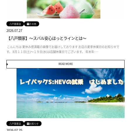
八戸類家店
その他
2026.07.27
【八戸類家】～スバル安心ほっとラインとは～
こんにちは 夏休み感満載の画像でお届けしております お店の夏季休業日のお知らせで
す。 8月１１日(土)～１９日(水)は店舗休業日でございます。 年末年･･･
READ MORE
八戸類家店
お知らせ
2026.07.25