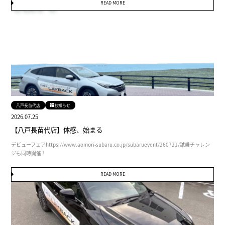
READ MORE
八戸長苗代店
お知らせ
2026.07.25
【八戸長苗代店】体感、始まる
デビューフェアhttps://www.aomori-subaru.co.jp/subaruevent/260721/試乗チャレン
ジも同時開催！
READ MORE