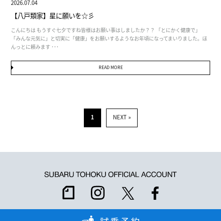
2026.07.04
【八戸類家】星に願いを☆彡
こんにちは もうすぐ七夕ですね皆様はお願い事はしましたか？？ 「とにかく健康で」
「みんな元気に」と切実に「健康」をお願いするようなお年頃になってまいりました。ほ
んっとに頼みます ･･･
READ MORE
1
NEXT »
宮城県公安委員会 古物商許可証番号 第221030002412号
©2025 Subaru Tohoku All rights reserved.