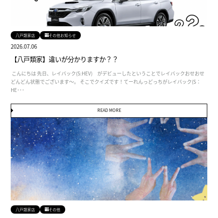
八戸類家店
その他お知らせ
2026.07.06
【八戸類家】違いが分かりますか？？
こんにちは 先日、レイバック(S:HEV) がデビューしたということでレイバックおせおせ
どんどん状態でございます～。 そこでクイズです！てーれんっどっちがレイバック(S：
HE･･･
READ MORE
八戸類家店
その他