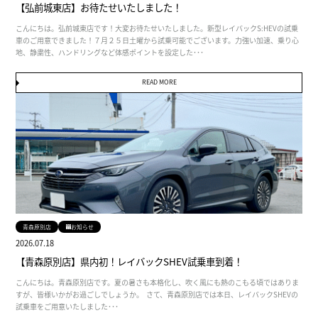
【弘前城東店】お待たせいたしました！
こんにちは。弘前城東店です！大変お待たせいたしました。新型レイバックS:HEVの試乗
車のご用意できました！７月２５日土曜から試乗可能でございます。力強い加速、乗り心
地、静粛性、ハンドリングなど体感ポイントを設定した･･･
READ MORE
青森原別店
お知らせ
2026.07.18
【青森原別店】県内初！レイバックSHEV試乗車到着！
こんにちは。青森原別店です。夏の暑さも本格化し、吹く風にも熱のこもる頃ではありま
すが、皆様いかがお過ごしでしょうか。 さて、青森原別店では本日、レイバックSHEVの
試乗車をご用意いたしました･･･