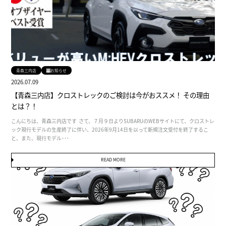
青森三内店
お知らせ
2026.07.09
【青森三内店】クロストレックのご検討は今がおススメ！ その理由
とは？！
こんにちは、青森三内店です さて、７月９日よりSUBARUのWEBサイトにて、クロストレ
ック現行モデルの生産終了に伴い、2026年9月14日を以って新規注文受付を終了するこ
と、また、現行モデル･･･
READ MORE