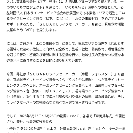
スバル東北株式会社（以下、弊社）は、SUBARUグループで取り組んでいる「一
つのいのちプロジェクト」を通じて、「いのちを守る」活動への支援として、公
益財団法人 日本ライフセービング協会の所属団体である東北エリアで活動してい
るライフセービング協会（以下、協会）に、「水辺の事故ゼロ」をめざす活動を
サポートするため、「ＳＵＢＡＲＵライフセーバーカー」８台と、緊急救命活動
支援のため「AED」を提供します。
協会は、普段から「水辺の事故ゼロ」に向けて、東北エリアの海岸をはじめとす
る圏域の水辺の事故防止に向けた安全教育、監視・救助、防災教育、環境保全等
を通じて普及・啓発及び発展に関する活動を行い、地域住民の安全かつ快適な水
辺の利用に寄与することを目的に取り組んでいます。
今回、弊社は「ＳＵＢＡＲＵライフセーバーカー（車種：フォレスター）」８台
を、宮城県ライフセービング協会へ２台（うち１台は年間）、つがるライフセー
ビングクラブへ１台、岩手県ライフセービング協会へ２台、山形県ライフセービ
ング協会へ２台（秋田・山形エリアとして）、福島県ライフセービング協会へ１
台（年間）、提供することで海水浴場の巡回や機材の運搬、緊急救命活動、そし
てライフセーバーの監視拠点など様々な用途で使用される予定です。
そして、2025年6月15日～6月28日の期間において、各県で「車両貸与式」が開催
され、弊社、代表取締役社長の
小笠原 巧をはじめ各県担当者より、各県協会の代表者（担当者）へ、キーが手渡