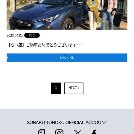
2023.04.01
むつ
【むつ店】ご納車おめでとうございます･･･
LOOK ME
1
NEXT »