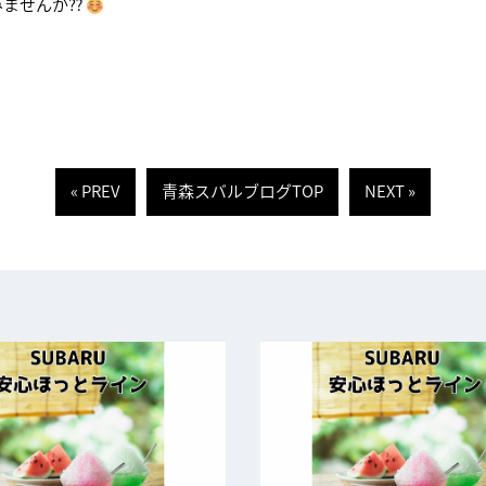
みませんか⁇
« PREV
青森スバルブログTOP
NEXT »