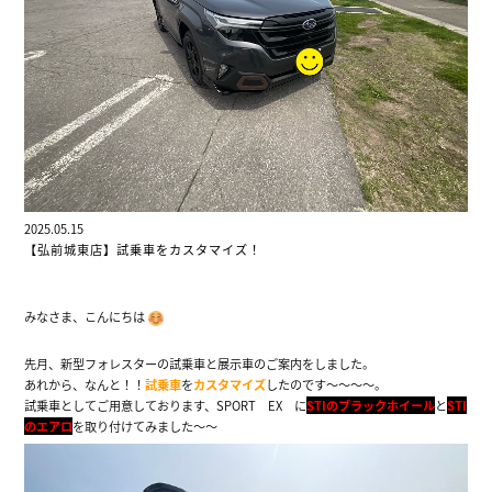
2025.05.15
【弘前城東店】試乗車をカスタマイズ！
みなさま、こんにちは
先月、新型フォレスターの試乗車と展示車のご案内をしました。
あれから、なんと！！
試乗車
を
カスタマイズ
したのです～～～～。
試乗車としてご用意しております、SPORT EX に
STIのブラックホイール
と
STI
のエアロ
を取り付けてみました～～