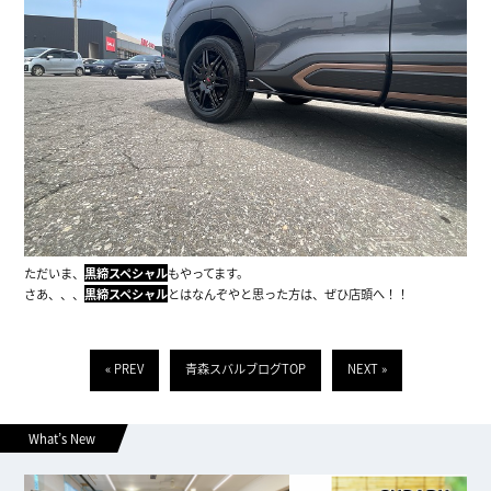
ただいま、
黒締スペシャル
もやってます。
さあ、、、
黒締スペシャル
とはなんぞやと思った方は、ぜひ店頭へ！！
« PREV
青森スバルブログTOP
NEXT »
What’s New