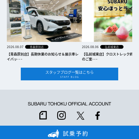
2026.08.07
2026.08.06
青森原別店
弘前城東店
【青森原別店】長期休業のお知らせ＆展示車レ
【弘前城東店】クロストレック終売
イバッ･･･
のご案･･･
スタッフブログ一覧はこちら
STAFF BLOG
宮城県公安委員会 古物商許可証番号 第221030002412号
©2025 Subaru Tohoku All rights reserved.