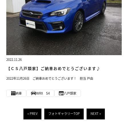
2022.11.26
【ＣＳ八戸類家】ご納車おめでとうございます♪
2022年11月26日 ご納車おめでとうございます！ 担当 戸由
納車
WRX S4
八戸類家
« PREV
フォトギャラリーTOP
NEXT »