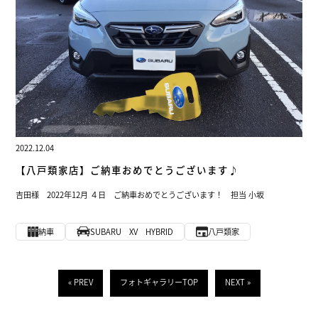
2022.12.04
【八戸類家店】ご納車おめでとうございます♪
吉田様 2022年12月 ４日 ご納車おめでとうございます！ 担当 小坂
納車
SUBARU XV HYBRID
八戸類家
« PREV
フォトギャラリーTOP
NEXT »