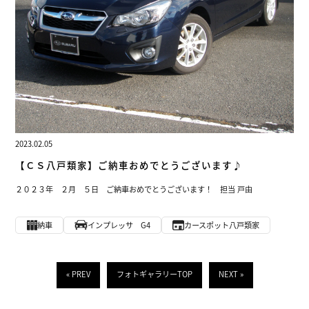
2023.02.05
【ＣＳ八戸類家】ご納車おめでとうございます♪
２０２３年 ２月 ５日 ご納車おめでとうございます！ 担当 戸由
納車
インプレッサ G4
カースポット八戸類家
« PREV
フォトギャラリーTOP
NEXT »