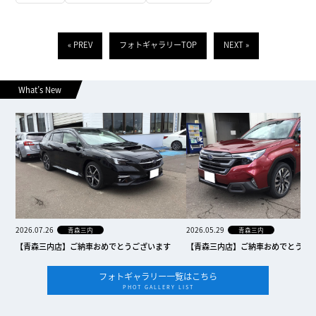
« PREV
フォトギャラリーTOP
NEXT »
What’s New
2026.07.26
2026.05.29
青森三内
青森三内
【青森三内店】ご納車おめでとうございます
【青森三内店】ご納車おめでとうご
フォトギャラリー一覧はこちら
PHOT GALLERY LIST