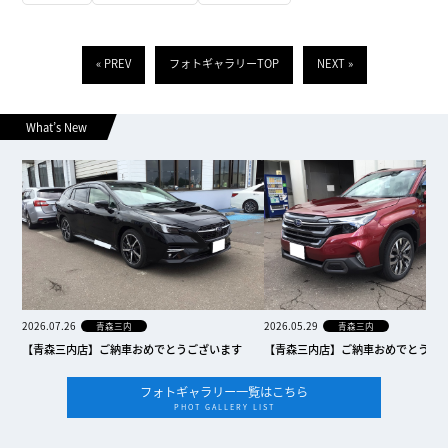
« PREV
フォトギャラリーTOP
NEXT »
What’s New
2026.07.26
2026.05.29
青森三内
青森三内
【青森三内店】ご納車おめでとうございます
【青森三内店】ご納車おめでとうご
フォトギャラリー一覧はこちら
PHOT GALLERY LIST